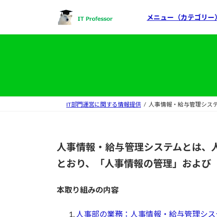
コ
ナ
ン
ビ
メニュー（カテゴリー
テ
ゲ
ン
ー
ツ
シ
へ
ョ
ス
ン
キ
に
ッ
移
IT部門運営に関する情報提供
人事情報・給与管理シス
プ
動
人事情報・給与管理システムとは、
とおり、「人事情報の管理」および
本取り組みの内容
人事部の業務：人事情報・給与管理シス