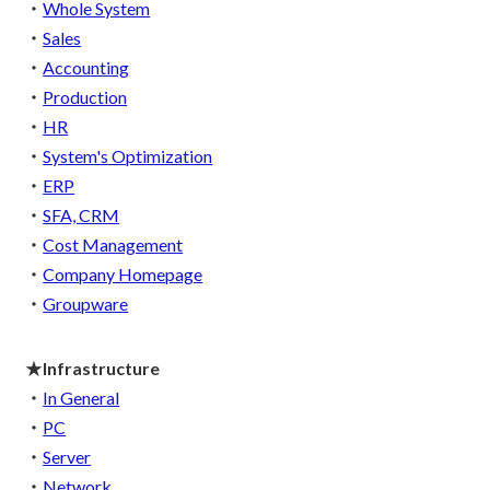
・
Whole System
・
Sales
・
Accounting
・
Production
・
HR
・
System's Optimization
・
ERP
・
SFA, CRM
・
Cost Management
・
Company Homepage
・
Groupware
★Infrastructure
・
In General
・
PC
・
Server
・
Network