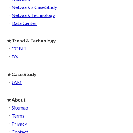
・
Network's Case Study
・
Network Technology
・
Data Center
★Trend & Technology
・
COBIT
・
DX
★Case Study
・
JAM
★About
・
Sitemap
・
Terms
・
Privacy
・
Contact