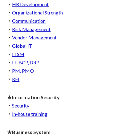
・
HR Development
・
Organizational Strength
・
Communication
・
Risk Management
・
Vendor Management
・
Global IT
・
ITSM
・
IT-BCP, DRP
・
PM, PMO
・
RFI
★Information Security
・
Security
・
In-house training
★Business System