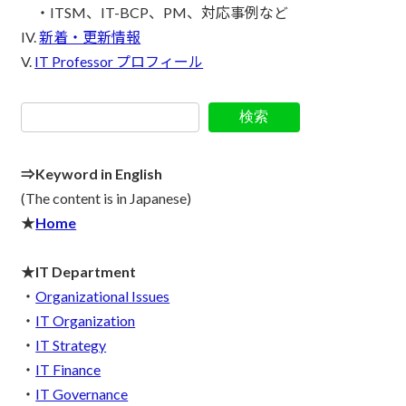
・ITSM、IT-BCP、PM、対応事例など
IV.
新着・更新情報
V.
IT Prof
essor プロフィール
検索
⇒Keyword in English
(The content is in Japanese)
★
Home
★IT Department
・
Organizational Issues
・
IT Organization
・
IT Strategy
・
IT Finance
・
IT Governance